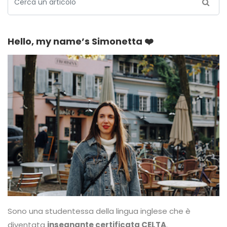
Hello, my name’s Simonetta ❤️
Sono una studentessa della lingua inglese che è
diventata
insegnante certificata CELTA
.