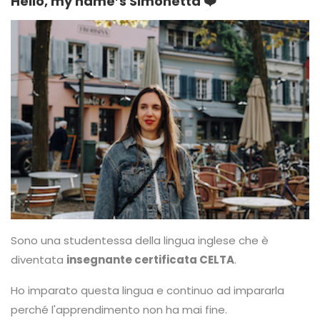
Hello, my name’s Simonetta ❤️
Sono una studentessa della lingua inglese che è
diventata
insegnante certificata CELTA
.
Ho imparato questa lingua e continuo ad impararla
perché l'apprendimento non ha mai fine.